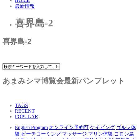
HOME
最新情報
喜界島-2
喜界島-2
あまみシマ博覧会最新パンフレット
TAGS
RECENT
POPULAR
English Program
オンライン予約可
ケイビング
ゴルフ体
験
ビーチコーミング
マッサージ
マリン体験
ヨロン島