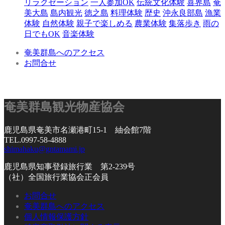
リラクゼーション
一人参加OK
伝統文化体験
喜界島
奄
美大島
島内観光
徳之島
料理体験
歴史
沖永良部島
漁業
体験
自然体験
親子で楽しめる
農業体験
集落歩き
雨の
日でもOK
音楽体験
奄美群島へのアクセス
お問合せ
奄美群島観光物産協会
鹿児島県奄美市名瀬港町15-1 紬会館7階
TEL.0997-58-4888
shimahaku@gntamami.jp
鹿児島県知事登録旅行業 第2-239号
（社）全国旅行業協会正会員
お問合せ
奄美群島へのアクセス
個人情報保護方針