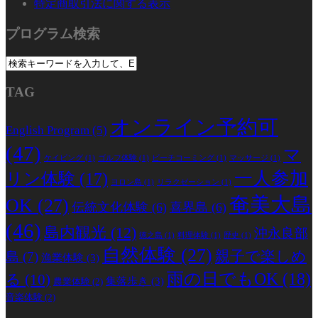
特定商取引法に関する表示
プログラム検索
TAG
オンライン予約可
English Program
(5)
(47)
マ
ケイビング
(1)
ゴルフ体験
(1)
ビーチコーミング
(1)
マッサージ
(1)
一人参加
リン体験
(17)
ヨロン島
(1)
リラクゼーション
(1)
奄美大島
OK
(27)
伝統文化体験
(6)
喜界島
(6)
(46)
島内観光
(12)
沖永良部
徳之島
(1)
料理体験
(1)
歴史
(1)
自然体験
(27)
親子で楽しめ
島
(7)
漁業体験
(3)
雨の日でもOK
(18)
る
(10)
集落歩き
(3)
農業体験
(2)
音楽体験
(2)