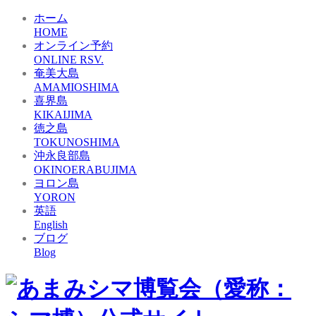
ホーム
HOME
オンライン予約
ONLINE RSV.
奄美大島
AMAMIOSHIMA
喜界島
KIKAIJIMA
徳之島
TOKUNOSHIMA
沖永良部島
OKINOERABUJIMA
ヨロン島
YORON
英語
English
ブログ
Blog