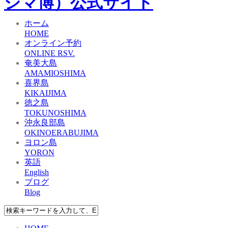
ホーム
HOME
オンライン予約
ONLINE RSV.
奄美大島
AMAMIOSHIMA
喜界島
KIKAIJIMA
徳之島
TOKUNOSHIMA
沖永良部島
OKINOERABUJIMA
ヨロン島
YORON
英語
English
ブログ
Blog