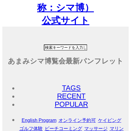
ホーム
あまみシマ博覧会最新パンフレット
HOME
オンライン予約
TAGS
ONLINE RSV.
RECENT
POPULAR
奄美大島
AMAMIOSHIMA
English Program
オンライン予約可
ケイビング
ゴルフ体験
ビーチコーミング
マッサージ
マリン
喜界島