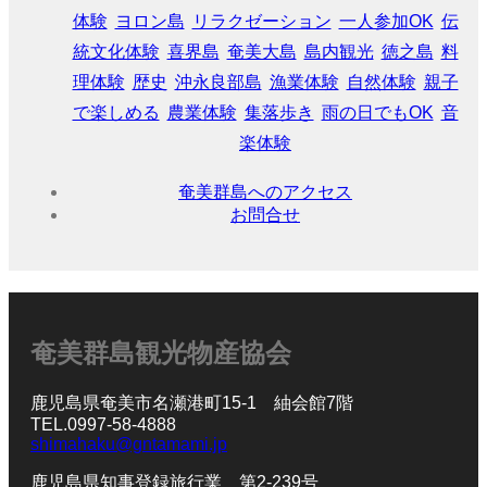
体験
ヨロン島
リラクゼーション
一人参加OK
伝
KIKAIJIMA
統文化体験
喜界島
奄美大島
島内観光
徳之島
料
理体験
歴史
沖永良部島
漁業体験
自然体験
親子
徳之島
TOKUNOSHIMA
で楽しめる
農業体験
集落歩き
雨の日でもOK
音
楽体験
沖永良部島
奄美群島へのアクセス
OKINOERABUJIMA
お問合せ
ヨロン島
YORON
奄美群島観光物産協会
英語
English
鹿児島県奄美市名瀬港町15-1 紬会館7階
TEL.0997-58-4888
ブログ
shimahaku@gntamami.jp
Blog
鹿児島県知事登録旅行業 第2-239号