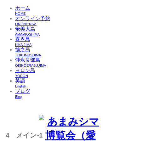
ホーム
HOME
オンライン予約
ONLINE RSV.
奄美大島
AMAMIOSHIMA
喜界島
KIKAIJIMA
徳之島
TOKUNOSHIMA
沖永良部島
OKINOERABUJIMA
ヨロン島
YORON
英語
English
ブログ
Blog
4 メイン-1