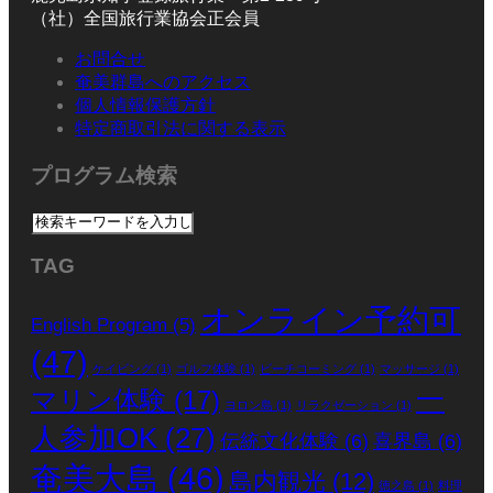
（社）全国旅行業協会正会員
お問合せ
奄美群島へのアクセス
個人情報保護方針
特定商取引法に関する表示
プログラム検索
TAG
オンライン予約可
English Program
(5)
(47)
ケイビング
(1)
ゴルフ体験
(1)
ビーチコーミング
(1)
マッサージ
(1)
一
マリン体験
(17)
ヨロン島
(1)
リラクゼーション
(1)
人参加OK
(27)
伝統文化体験
(6)
喜界島
(6)
奄美大島
(46)
島内観光
(12)
徳之島
(1)
料理