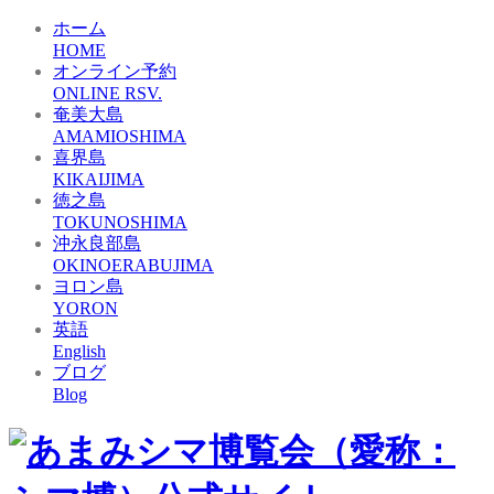
ホーム
HOME
オンライン予約
ONLINE RSV.
奄美大島
AMAMIOSHIMA
喜界島
KIKAIJIMA
徳之島
TOKUNOSHIMA
沖永良部島
OKINOERABUJIMA
ヨロン島
YORON
英語
English
ブログ
Blog