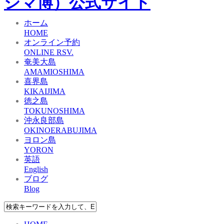
ホーム
HOME
オンライン予約
ONLINE RSV.
奄美大島
AMAMIOSHIMA
喜界島
KIKAIJIMA
徳之島
TOKUNOSHIMA
沖永良部島
OKINOERABUJIMA
ヨロン島
YORON
英語
English
ブログ
Blog