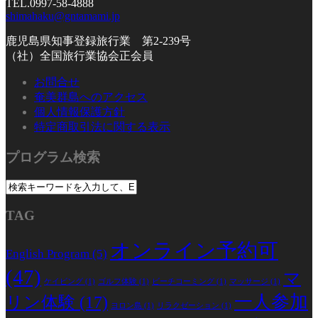
TEL.0997-58-4888
shimahaku@gntamami.jp
鹿児島県知事登録旅行業 第2-239号
（社）全国旅行業協会正会員
お問合せ
奄美群島へのアクセス
個人情報保護方針
特定商取引法に関する表示
プログラム検索
TAG
オンライン予約可
English Program
(5)
(47)
マ
ケイビング
(1)
ゴルフ体験
(1)
ビーチコーミング
(1)
マッサージ
(1)
一人参加
リン体験
(17)
ヨロン島
(1)
リラクゼーション
(1)