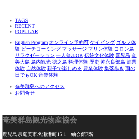
TAGS
RECENT
POPULAR
English Program
オンライン予約可
ケイビング
ゴルフ体
験
ビーチコーミング
マッサージ
マリン体験
ヨロン島
リラクゼーション
一人参加OK
伝統文化体験
喜界島
奄
美大島
島内観光
徳之島
料理体験
歴史
沖永良部島
漁業
体験
自然体験
親子で楽しめる
農業体験
集落歩き
雨の
日でもOK
音楽体験
奄美群島へのアクセス
お問合せ
奄美群島観光物産協会
鹿児島県奄美市名瀬港町15-1 紬会館7階