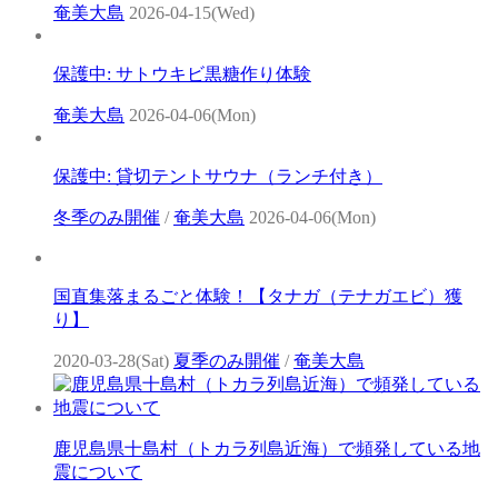
奄美大島
2026-04-15(Wed)
保護中: サトウキビ黒糖作り体験
奄美大島
2026-04-06(Mon)
保護中: 貸切テントサウナ（ランチ付き）
冬季のみ開催
/
奄美大島
2026-04-06(Mon)
国直集落まるごと体験！【タナガ（テナガエビ）獲
り】
2020-03-28(Sat)
夏季のみ開催
/
奄美大島
鹿児島県十島村（トカラ列島近海）で頻発している地
震について