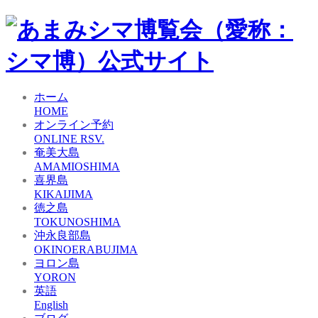
ホーム
HOME
オンライン予約
ONLINE RSV.
奄美大島
AMAMIOSHIMA
喜界島
KIKAIJIMA
徳之島
TOKUNOSHIMA
沖永良部島
OKINOERABUJIMA
ヨロン島
YORON
英語
English