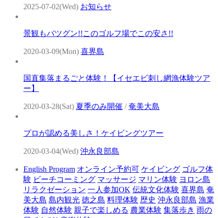
2025-07-02(Wed)
お知らせ
景観もバツグン!!このゴルフ場でこの安さ!!
2020-03-09(Mon)
喜界島
国直集落まるごと体験！【イセエビ刺し網漁体験ツア
ー】
2020-03-28(Sat)
夏季のみ開催
/
奄美大島
プロが認める美しさ！ケイビングツアー
2020-03-04(Wed)
沖永良部島
English Program
オンライン予約可
ケイビング
ゴルフ体
験
ビーチコーミング
マッサージ
マリン体験
ヨロン島
リラクゼーション
一人参加OK
伝統文化体験
喜界島
奄
美大島
島内観光
徳之島
料理体験
歴史
沖永良部島
漁業
体験
自然体験
親子で楽しめる
農業体験
集落歩き
雨の