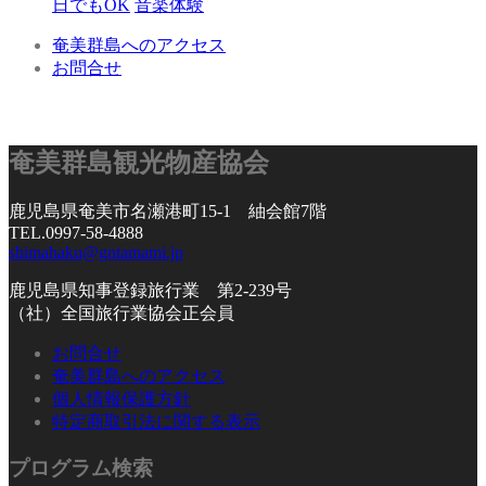
日でもOK
音楽体験
奄美群島へのアクセス
お問合せ
奄美群島観光物産協会
鹿児島県奄美市名瀬港町15-1 紬会館7階
TEL.0997-58-4888
shimahaku@gntamami.jp
鹿児島県知事登録旅行業 第2-239号
（社）全国旅行業協会正会員
お問合せ
奄美群島へのアクセス
個人情報保護方針
特定商取引法に関する表示
プログラム検索