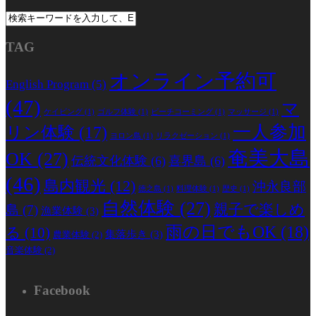
TAG
オンライン予約可
English Program
(5)
(47)
マ
ケイビング
(1)
ゴルフ体験
(1)
ビーチコーミング
(1)
マッサージ
(1)
一人参加
リン体験
(17)
ヨロン島
(1)
リラクゼーション
(1)
奄美大島
OK
(27)
伝統文化体験
(6)
喜界島
(6)
(46)
島内観光
(12)
沖永良部
徳之島
(1)
料理体験
(1)
歴史
(1)
自然体験
(27)
親子で楽しめ
島
(7)
漁業体験
(3)
雨の日でもOK
(18)
る
(10)
集落歩き
(3)
農業体験
(2)
音楽体験
(2)
Facebook