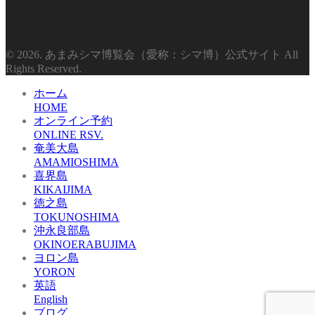
© 2026. あまみシマ博覧会（愛称：シマ博）公式サイト All
Rights Reserved.
ホーム
HOME
オンライン予約
ONLINE RSV.
奄美大島
AMAMIOSHIMA
喜界島
KIKAIJIMA
徳之島
TOKUNOSHIMA
沖永良部島
OKINOERABUJIMA
ヨロン島
YORON
英語
English
ブログ