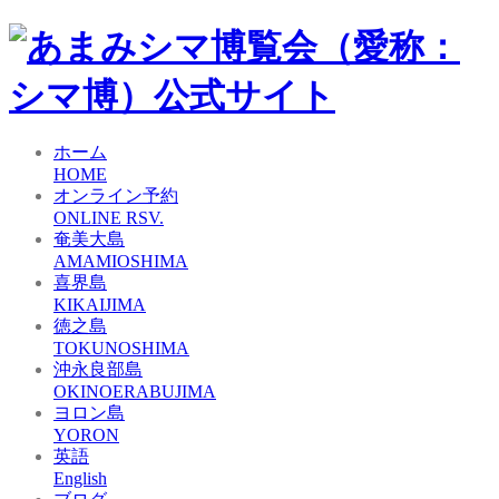
ホーム
HOME
オンライン予約
ONLINE RSV.
奄美大島
AMAMIOSHIMA
喜界島
KIKAIJIMA
徳之島
TOKUNOSHIMA
沖永良部島
OKINOERABUJIMA
ヨロン島
YORON
英語
English