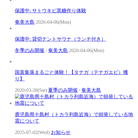
保護中: サトウキビ黒糖作り体験
奄美大島
2026-04-06(Mon)
保護中: 貸切テントサウナ（ランチ付き）
冬季のみ開催
/
奄美大島
2026-04-06(Mon)
国直集落まるごと体験！【タナガ（テナガエビ）獲
り】
2020-03-28(Sat)
夏季のみ開催
/
奄美大島
鹿児島県十島村（トカラ列島近海）で頻発している地
震について
2025-07-02(Wed)
お知らせ