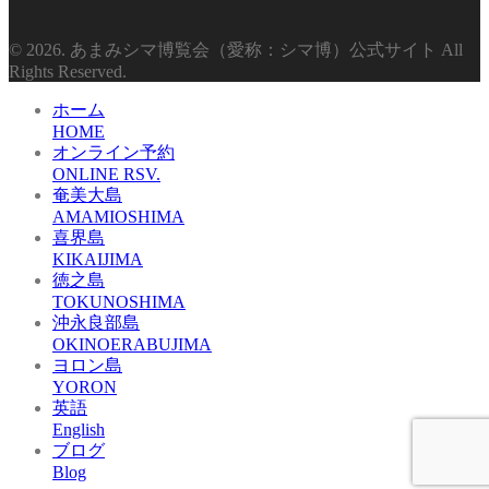
© 2026. あまみシマ博覧会（愛称：シマ博）公式サイト All
Rights Reserved.
ホーム
HOME
オンライン予約
ONLINE RSV.
奄美大島
AMAMIOSHIMA
喜界島
KIKAIJIMA
徳之島
TOKUNOSHIMA
沖永良部島
OKINOERABUJIMA
ヨロン島
YORON
英語
English
ブログ
Blog