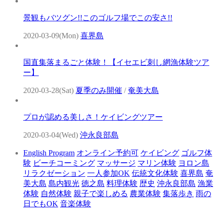
景観もバツグン!!このゴルフ場でこの安さ!!
2020-03-09(Mon)
喜界島
国直集落まるごと体験！【イセエビ刺し網漁体験ツア
ー】
2020-03-28(Sat)
夏季のみ開催
/
奄美大島
プロが認める美しさ！ケイビングツアー
2020-03-04(Wed)
沖永良部島
English Program
オンライン予約可
ケイビング
ゴルフ体
験
ビーチコーミング
マッサージ
マリン体験
ヨロン島
リラクゼーション
一人参加OK
伝統文化体験
喜界島
奄
美大島
島内観光
徳之島
料理体験
歴史
沖永良部島
漁業
体験
自然体験
親子で楽しめる
農業体験
集落歩き
雨の
日でもOK
音楽体験