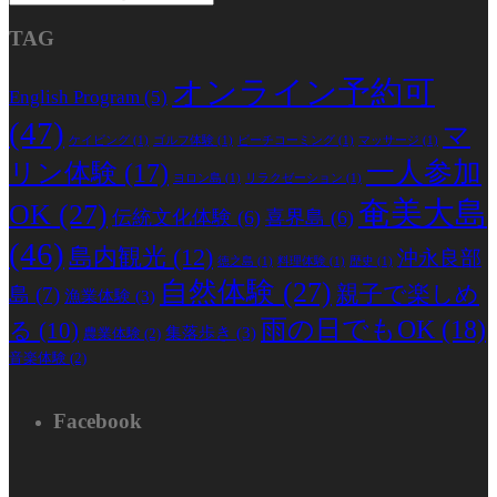
TAG
オンライン予約可
English Program
(5)
(47)
マ
ケイビング
(1)
ゴルフ体験
(1)
ビーチコーミング
(1)
マッサージ
(1)
一人参加
リン体験
(17)
ヨロン島
(1)
リラクゼーション
(1)
奄美大島
OK
(27)
伝統文化体験
(6)
喜界島
(6)
(46)
島内観光
(12)
沖永良部
徳之島
(1)
料理体験
(1)
歴史
(1)
自然体験
(27)
親子で楽しめ
島
(7)
漁業体験
(3)
雨の日でもOK
(18)
る
(10)
集落歩き
(3)
農業体験
(2)
音楽体験
(2)
Facebook