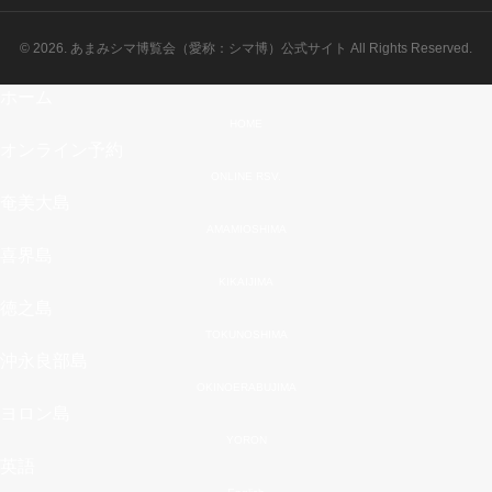
© 2026. あまみシマ博覧会（愛称：シマ博）公式サイト All Rights Reserved.
ホーム
HOME
オンライン予約
ONLINE RSV.
奄美大島
AMAMIOSHIMA
喜界島
KIKAIJIMA
徳之島
TOKUNOSHIMA
沖永良部島
OKINOERABUJIMA
ヨロン島
YORON
英語