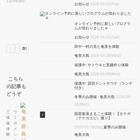
132VIEWS
お知らせ
2026-04-21(Tue)
オンライン予約に新しいプログラ
ムが加わりました☺
お知らせ
2026-04-21(Tue)
田中一村の見た奄美を体験
奄美大島
2026-04-15(Wed)
保護中: サトウキビ黒糖作り体験
奄美大島
2026-04-06(Mon)
こちら
保護中: 貸切テントサウナ（ランチ
の記事も
付き）
どうぞ
冬季のみ開催
/
奄美大島
2026-04-
06(Mon)
三
ウ
国直集落まるごと体験！【タナガ
味
ミ
（テナガエビ）獲り】
線
ガ
2020-03-28(Sat)
夏季のみ開催
/
体
メ
験
シ
奄美大島