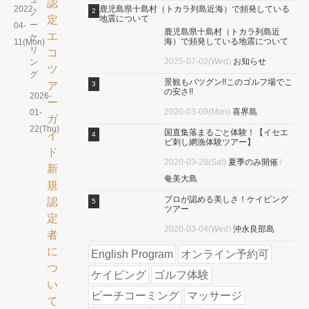
ュ
2022-
ノ
ー
04-
鹿児島県十島村（トカラ列島近
ケ
海）で頻発している地震について
11(Mon)
リ
2025-07-02(Wed)
お知らせ
ン
グ
景観もバツグン!!このゴルフ場でこ
の安さ!!
2026-
2020-03-09(Mon)
喜界島
01-
22(Thu)
国直集落まるごと体験！【イセエ
ビ刺し網漁体験ツアー】
2020-03-28(Sat)
夏季のみ開催
/
奄美大島
プロが認める美しさ！ケイビング
ツアー
2020-03-04(Wed)
沖永良部島
English Program
オンライン予約可
ケイビング
ゴルフ体験
ビーチコーミング
マッサージ