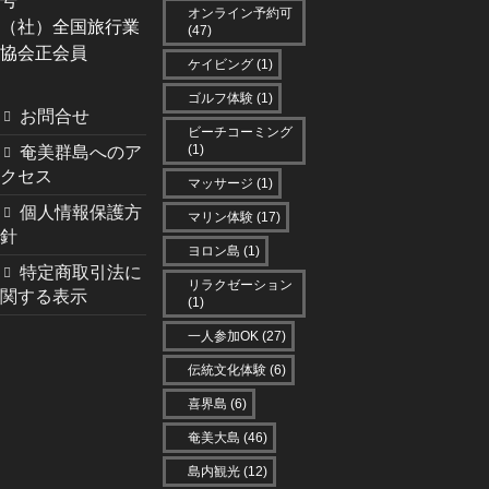
号
オンライン予約可
（社）全国旅行業
(47)
協会正会員
ケイビング
(1)
ゴルフ体験
(1)
お問合せ
ビーチコーミング
(1)
奄美群島へのア
クセス
マッサージ
(1)
個人情報保護方
マリン体験
(17)
針
ヨロン島
(1)
特定商取引法に
リラクゼーション
関する表示
(1)
一人参加OK
(27)
伝統文化体験
(6)
喜界島
(6)
奄美大島
(46)
島内観光
(12)