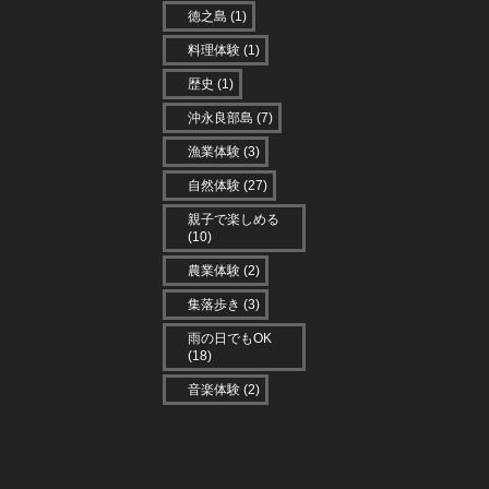
徳之島
(1)
料理体験
(1)
歴史
(1)
沖永良部島
(7)
漁業体験
(3)
自然体験
(27)
親子で楽しめる
(10)
農業体験
(2)
集落歩き
(3)
雨の日でもOK
(18)
音楽体験
(2)