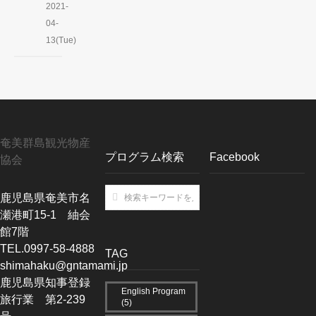
2021-
04-
13(Tue)
奄美群島観光物産
プログラム検索
Facebook
協会
鹿児島県奄美市名
瀬港町15-1 紬会
館7階
TEL.0997-58-4888
TAG
shimahaku@gntamami.jp
鹿児島県知事登録
English Program
旅行業 第2-239
(5)