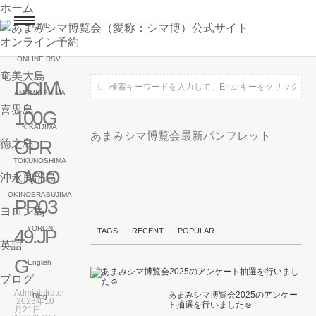
ホーム
HOME
DCIM\100GOPRO\GOPR0349.JPG
HOME
オンライン予約
ONLINE RSV.
奄美大島
DCIM\
AMAMIOSHIMA
喜界島
100G
KIKAIJIMA
あまみシマ博覧会最新パンフレット
OPR
徳之島
TOKUNOSHIMA
O\GO
沖永良部島
OKINOERABUJIMA
PR03
ヨロン島
YORON
49.JP
TAGS
RECENT
POPULAR
英語
G
English
ブログ
Administrator
あまみシマ博覧会2025のアンケー
Blog
2023年10
ト抽選を行いました☺
月21日