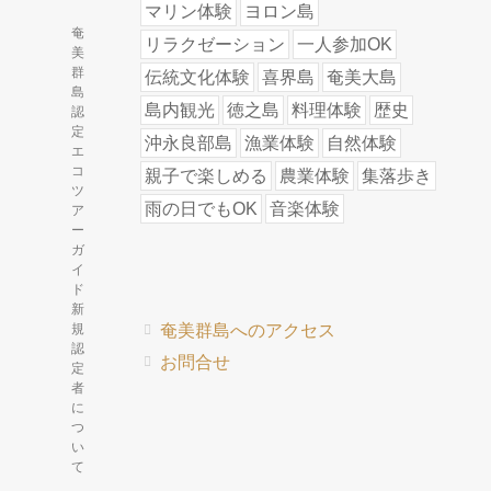
マリン体験
ヨロン島
奄
リラクゼーション
一人参加OK
美
群
伝統文化体験
喜界島
奄美大島
島
島内観光
徳之島
料理体験
歴史
認
定
沖永良部島
漁業体験
自然体験
エ
コ
親子で楽しめる
農業体験
集落歩き
ツ
雨の日でもOK
音楽体験
ア
ー
ガ
イ
ド
新
規
奄美群島へのアクセス
認
お問合せ
定
者
に
つ
い
て