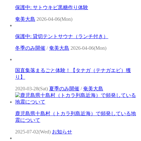
保護中: サトウキビ黒糖作り体験
奄美大島
2026-04-06(Mon)
保護中: 貸切テントサウナ（ランチ付き）
冬季のみ開催
/
奄美大島
2026-04-06(Mon)
国直集落まるごと体験！【タナガ（テナガエビ）獲
り】
2020-03-28(Sat)
夏季のみ開催
/
奄美大島
鹿児島県十島村（トカラ列島近海）で頻発している地
震について
2025-07-02(Wed)
お知らせ