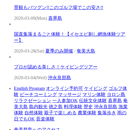
景観もバツグン!!このゴルフ場でこの安さ!!
2020-03-09(Mon)
喜界島
国直集落まるごと体験！【イセエビ刺し網漁体験ツア
ー】
2020-03-28(Sat)
夏季のみ開催
/
奄美大島
プロが認める美しさ！ケイビングツアー
2020-03-04(Wed)
沖永良部島
English Program
オンライン予約可
ケイビング
ゴルフ体
験
ビーチコーミング
マッサージ
マリン体験
ヨロン島
リラクゼーション
一人参加OK
伝統文化体験
喜界島
奄
美大島
島内観光
徳之島
料理体験
歴史
沖永良部島
漁業
体験
自然体験
親子で楽しめる
農業体験
集落歩き
雨の
日でもOK
音楽体験
奄美群島へのアクセス