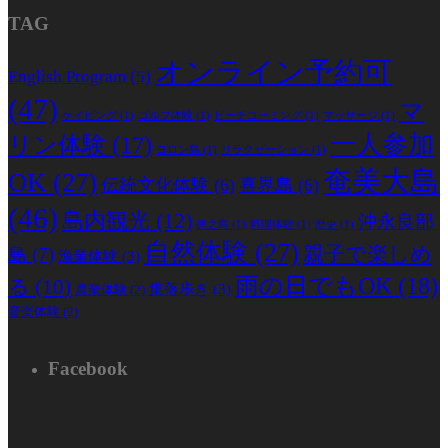
TAG
オンライン予約可
English Program
(5)
(47)
マ
ケイビング
(1)
ゴルフ体験
(1)
ビーチコーミング
(1)
マッサージ
(1)
一人参加
リン体験
(17)
ヨロン島
(1)
リラクゼーション
(1)
奄美大島
OK
(27)
伝統文化体験
(6)
喜界島
(6)
(46)
島内観光
(12)
沖永良部
徳之島
(1)
料理体験
(1)
歴史
(1)
自然体験
(27)
親子で楽しめ
島
(7)
漁業体験
(3)
雨の日でもOK
(18)
る
(10)
集落歩き
(3)
農業体験
(2)
音楽体験
(2)
Facebook