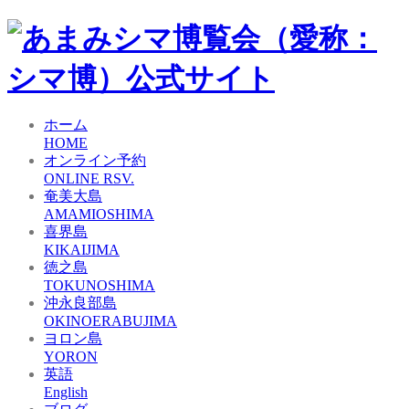
ホーム
HOME
オンライン予約
ONLINE RSV.
奄美大島
AMAMIOSHIMA
喜界島
KIKAIJIMA
徳之島
TOKUNOSHIMA
沖永良部島
OKINOERABUJIMA
ヨロン島
YORON
英語
English