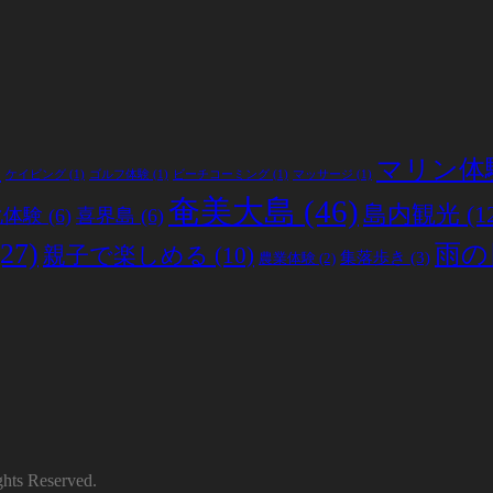
)
マリン体
ケイビング
(1)
ゴルフ体験
(1)
ビーチコーミング
(1)
マッサージ
(1)
奄美大島
(46)
島内観光
(1
化体験
(6)
喜界島
(6)
27)
雨の
親子で楽しめる
(10)
集落歩き
(3)
農業体験
(2)
Reserved.