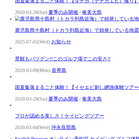
国直集落まるごと体験！【タナガ（テナガエビ）獲り】
2020-03-28(Sat)
夏季のみ開催
/
奄美大島
鹿児島県十島村（トカラ列島近海）で頻発している地震
2025-07-02(Wed)
お知らせ
景観もバツグン!!このゴルフ場でこの安さ!!
2020-03-09(Mon)
喜界島
国直集落まるごと体験！【イセエビ刺し網漁体験ツアー
2020-03-28(Sat)
夏季のみ開催
/
奄美大島
プロが認める美しさ！ケイビングツアー
2020-03-04(Wed)
沖永良部島
English Program
オンライン予約可
ケイビング
ゴルフ体