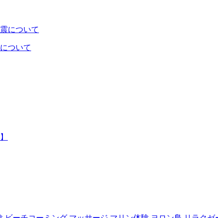
について
】
験
ビーチコーミング
マッサージ
マリン体験
ヨロン島
リラクゼ