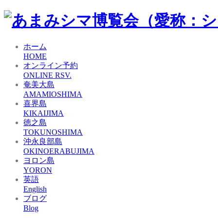
ホーム
HOME
オンライン予約
ONLINE RSV.
奄美大島
AMAMIOSHIMA
喜界島
KIKAIJIMA
徳之島
TOKUNOSHIMA
沖永良部島
OKINOERABUJIMA
ヨロン島
YORON
英語
English
ブログ
Blog