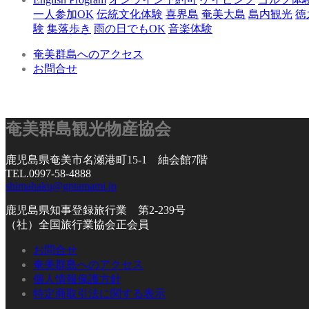
一人参加OK
伝統文化体験
喜界島
奄美大島
島内観光
徳
験
集落歩き
雨の日でもOK
音楽体験
奄美群島へのアクセス
お問合せ
奄美群島観光物産協会
鹿児島県奄美市名瀬港町15-1 紬会館7階
TEL.0997-58-4888
shimahaku@gntamami.jp
鹿児島県知事登録旅行業 第2-239号
（社）全国旅行業協会正会員
お問合せ
奄美群島へのアクセス
個人情報保護方針
特定商取引法に関する表示