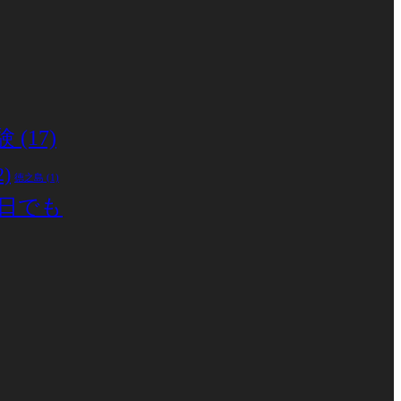
験
(17)
2)
徳之島
(1)
日でも