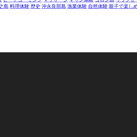
之島
料理体験
歴史
沖永良部島
漁業体験
自然体験
親子で楽し