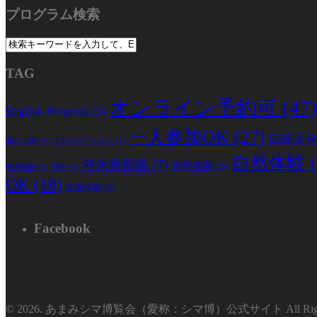
プログラム検索
TAG
オンライン予約可
(47
English Program
(5)
一人参加OK
(27)
伝統文
ヨロン島
(1)
リラクゼーション
(1)
自然体験
(
沖永良部島
(7)
漁業体験
(3)
料理体験
(1)
歴史
(1)
OK
(18)
音楽体験
(2)
Facebook
© 2026. あまみシマ博覧会（愛称：シマ博）公式サイト All Rights 