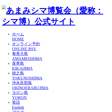
ホーム
HOME
オンライン予約
ONLINE RSV.
奄美大島
AMAMIOSHIMA
喜界島
KIKAIJIMA
徳之島
TOKUNOSHIMA
沖永良部島
OKINOERABUJIMA
ヨロン島
YORON
英語
English