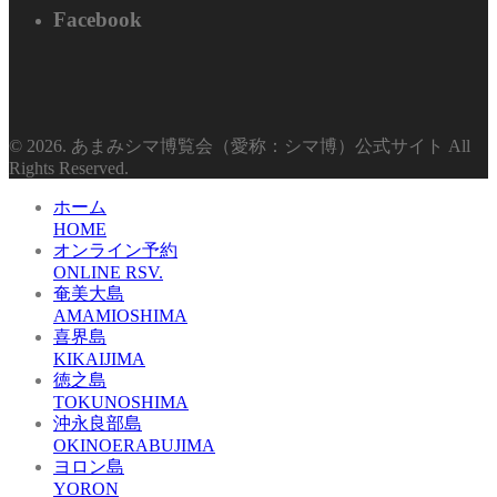
Facebook
© 2026. あまみシマ博覧会（愛称：シマ博）公式サイト All
Rights Reserved.
ホーム
HOME
オンライン予約
ONLINE RSV.
奄美大島
AMAMIOSHIMA
喜界島
KIKAIJIMA
徳之島
TOKUNOSHIMA
沖永良部島
OKINOERABUJIMA
ヨロン島
YORON