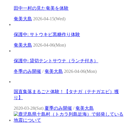
田中一村の見た奄美を体験
奄美大島
2026-04-15(Wed)
保護中: サトウキビ黒糖作り体験
奄美大島
2026-04-06(Mon)
保護中: 貸切テントサウナ（ランチ付き）
冬季のみ開催
/
奄美大島
2026-04-06(Mon)
国直集落まるごと体験！【タナガ（テナガエビ）獲
り】
2020-03-28(Sat)
夏季のみ開催
/
奄美大島