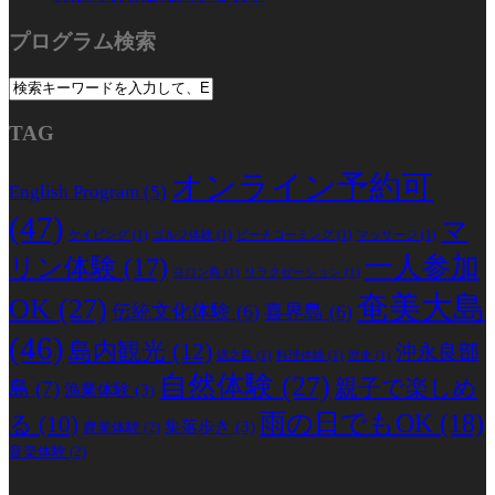
プログラム検索
TAG
オンライン予約可
English Program
(5)
(47)
マ
ケイビング
(1)
ゴルフ体験
(1)
ビーチコーミング
(1)
マッサージ
(1)
一人参加
リン体験
(17)
ヨロン島
(1)
リラクゼーション
(1)
奄美大島
OK
(27)
伝統文化体験
(6)
喜界島
(6)
(46)
島内観光
(12)
沖永良部
徳之島
(1)
料理体験
(1)
歴史
(1)
自然体験
(27)
親子で楽しめ
島
(7)
漁業体験
(3)
雨の日でもOK
(18)
る
(10)
集落歩き
(3)
農業体験
(2)
音楽体験
(2)