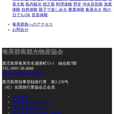
美大島
島内観光
徳之島
料理体験
歴史
沖永良部島
漁業
体験
自然体験
親子で楽しめる
農業体験
集落歩き
雨の
日でもOK
音楽体験
奄美群島へのアクセス
お問合せ
奄美群島観光物産協会
鹿児島県奄美市名瀬港町15-1 紬会館7階
TEL.0997-58-4888
shimahaku@gntamami.jp
鹿児島県知事登録旅行業 第2-239号
（社）全国旅行業協会正会員
お問合せ
奄美群島へのアクセス
個人情報保護方針
特定商取引法に関する表示