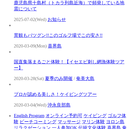
鹿児島県十島村（トカラ列島近海）で頻発している地
震について
2025-07-02(Wed)
お知らせ
景観もバツグン!!このゴルフ場でこの安さ!!
2020-03-09(Mon)
喜界島
国直集落まるごと体験！【イセエビ刺し網漁体験ツア
ー】
2020-03-28(Sat)
夏季のみ開催
/
奄美大島
プロが認める美しさ！ケイビングツアー
2020-03-04(Wed)
沖永良部島
English Program
オンライン予約可
ケイビング
ゴルフ体
験
ビーチコーミング
マッサージ
マリン体験
ヨロン島
リラクゼーション
一人参加OK
伝統文化体験
喜界島
奄