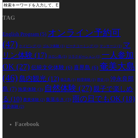
TAG
オンライン予約可
English Program
(5)
(47)
マ
ケイビング
(1)
ゴルフ体験
(1)
ビーチコーミング
(1)
マッサージ
(1)
一人参加
リン体験
(17)
ヨロン島
(1)
リラクゼーション
(1)
奄美大島
OK
(27)
伝統文化体験
(6)
喜界島
(6)
(46)
島内観光
(12)
沖永良部
徳之島
(1)
料理体験
(1)
歴史
(1)
自然体験
(27)
親子で楽しめ
島
(7)
漁業体験
(3)
雨の日でもOK
(18)
る
(10)
集落歩き
(3)
農業体験
(2)
音楽体験
(2)
Facebook