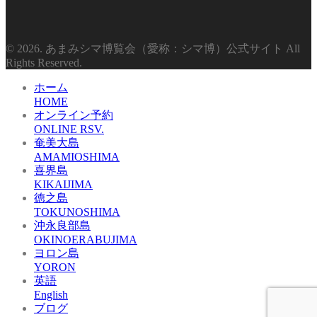
© 2026. あまみシマ博覧会（愛称：シマ博）公式サイト All
Rights Reserved.
ホーム
HOME
オンライン予約
ONLINE RSV.
奄美大島
AMAMIOSHIMA
喜界島
KIKAIJIMA
徳之島
TOKUNOSHIMA
沖永良部島
OKINOERABUJIMA
ヨロン島
YORON
英語
English
ブログ