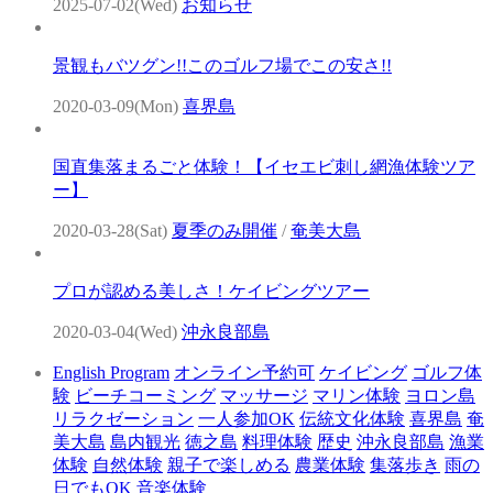
2025-07-02(Wed)
お知らせ
景観もバツグン!!このゴルフ場でこの安さ!!
2020-03-09(Mon)
喜界島
国直集落まるごと体験！【イセエビ刺し網漁体験ツア
ー】
2020-03-28(Sat)
夏季のみ開催
/
奄美大島
プロが認める美しさ！ケイビングツアー
2020-03-04(Wed)
沖永良部島
English Program
オンライン予約可
ケイビング
ゴルフ体
験
ビーチコーミング
マッサージ
マリン体験
ヨロン島
リラクゼーション
一人参加OK
伝統文化体験
喜界島
奄
美大島
島内観光
徳之島
料理体験
歴史
沖永良部島
漁業
体験
自然体験
親子で楽しめる
農業体験
集落歩き
雨の
日でもOK
音楽体験