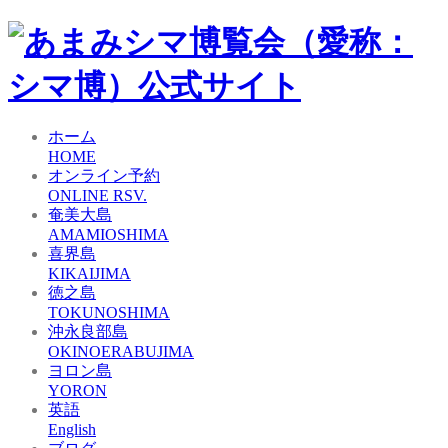
ホーム
HOME
オンライン予約
ONLINE RSV.
奄美大島
AMAMIOSHIMA
喜界島
KIKAIJIMA
徳之島
TOKUNOSHIMA
沖永良部島
OKINOERABUJIMA
ヨロン島
YORON
英語
English