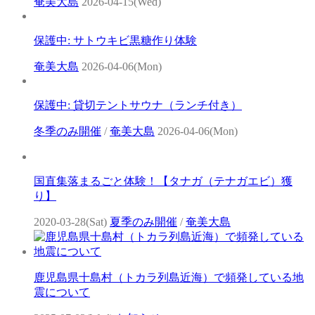
奄美大島
2026-04-15(Wed)
保護中: サトウキビ黒糖作り体験
奄美大島
2026-04-06(Mon)
保護中: 貸切テントサウナ（ランチ付き）
冬季のみ開催
/
奄美大島
2026-04-06(Mon)
国直集落まるごと体験！【タナガ（テナガエビ）獲
り】
2020-03-28(Sat)
夏季のみ開催
/
奄美大島
鹿児島県十島村（トカラ列島近海）で頻発している地
震について